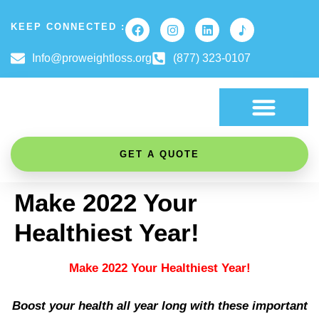
KEEP CONNECTED :
Info@proweightloss.org
(877) 323-0107
FAT BURNING SCIENCE
GET A QUOTE
Make 2022 Your
Healthiest Year!
Make 2022 Your Healthiest Year!
Boost your health all year long with these important