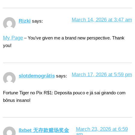
March 14, 2026 at 3:47 am
Rizki
says:
My Page
– You’ve given me a brand new perspective. Thank
you!
March 17, 2026 at 5:59 pm
slotdemográtis
says:
Fortune Tiger no Pix R$1: Deposita pouco e já sai girando com
bônus insano!
March 23, 2026 at 6:59
8xbet 无存款赌场奖金
am