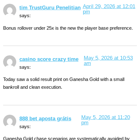
April 29, 2026 at 12:01
tim TrustGuru Penelitian
pm
says:
Bonus rollover under 25x is the new the player base preference.
May 5, 2026 at 10:53
casino score crazy time
am
says:
Today saw a solid result print on Ganesha Gold with a small
bankroll and clean execution.
May 5, 2026 at 11:20
888 bet aposta grátis
pm
says:
Ganesha Gold chase scenarios are systematically avoided by