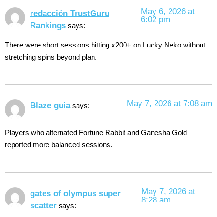
May 6, 2026 at
redacción TrustGuru
6:02 pm
Rankings
says:
There were short sessions hitting x200+ on Lucky Neko without
stretching spins beyond plan.
May 7, 2026 at 7:08 am
Blaze guia
says:
Players who alternated Fortune Rabbit and Ganesha Gold
reported more balanced sessions.
May 7, 2026 at
gates of olympus super
8:28 am
scatter
says: